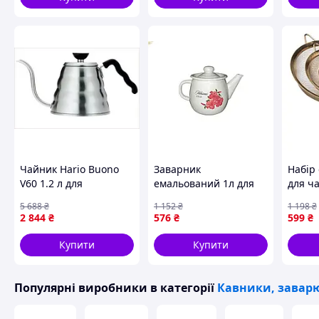
Порада від кавових експертів:
Перед заварюванням рекомендуємо прогріти сервер гаря
температуру під час екстракції та розкрити повний смако
Чайник Hario Buono
Заварник
Набір
V60 1.2 л для
емальований 1л для
для ча
ідеального
приготування чаю та
борошн
5 688
₴
1 152
₴
1 198
₴
заварювання кави та
кави сучасний посуд
нержа
2 844
₴
576
₴
599
₴
чаю в домашніх
для зберігання їжі
Золот
умовах
AUTO
Купити
Купити
Популярні виробники
в категорії
Кавники, заварю