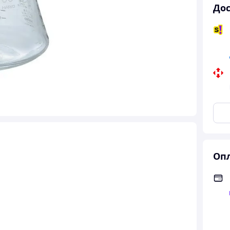
Дос
Опл