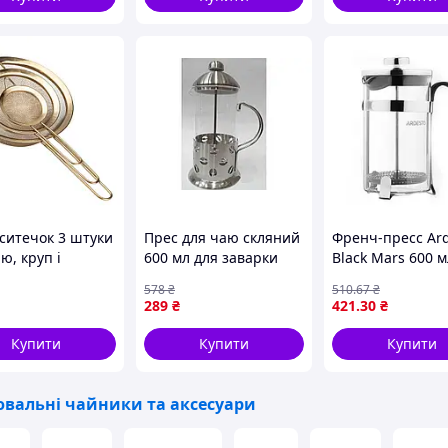
чою водою. Це допоможе зберегти стабільну
вий профіль зерен.
 ситечок 3 штуки
Прес для чаю скляний
Френч-пресс Ar
ю, круп і
600 мл для заварки
Black Mars 600 м
а 8/14 /20 см з
чаю и трав зручний та
Прозрачный
578
₴
510
.67
₴
віючої сталі
стильний аксесуар
(AR0706FP)
289
₴
421
.30
₴
истий HP-19-21
 HOUSE
Купити
Купити
Купити
вальні чайники та аксесуари