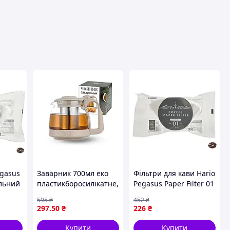
вця
egasus
Заварник 700мл еко
Фільтри для кави Hario
альний
пластикборосилікатне,
Pegasus Paper Filter 01
жніх
зміцнене скло 9161 ТМ
ідеальний вибір для
595
₴
452
₴
SNT 920834 tjy
справжніх гурманів
297
.50
₴
226
₴
ою
Купити
Купити