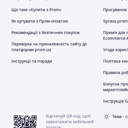
Що таке «Купити з Prom»
Просування в
Як купувати з Пром-оплатою
Sprava.prom
Рекомендації з безпечних покупок
Премія для 
Ecommerce.
Перевірка на приналежність сайту до
платформи prom.ua
Угода корис
Інструкції та поради
Політика ко
Правила роб
Бонусна пр
маркетплей
Інструкція G
Відскануй QR-код, щоб
Тема
-
с
завантажити мобільний
додаток