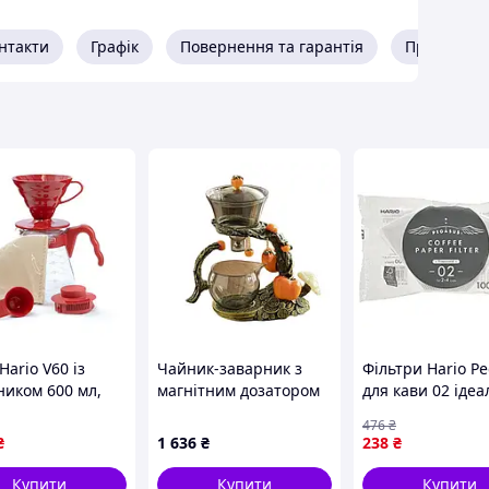
нтакти
Графік
Повернення та гарантія
Про прода
 У своїй роботі ми обираємо сервери HARIO завдяки
ервер - ідеальний супутник для заварювання кави
ті та відповідають найвищим японським стандартам.
Hario V60 із
Чайник-заварник з
Фільтри Hario P
ником 600 мл,
магнітним дозатором
для кави 02 іде
ером 02, мірною
H1214 Ледачий
вибір для справ
476
₴
ю і 40 фільтрами
чайний сервіз Хурма
поціновувачів
₴
1 636
₴
238
₴
 ідеальної кави
H1214 для дому vS.
ароматного нап
Купити
Купити
Купити