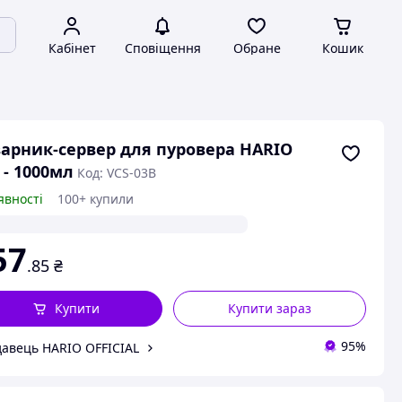
Кабінет
Сповіщення
Обране
Кошик
арник-сервер для пуровера HARIO
 - 1000мл
Код: VCS-03B
явності
100+ купили
57
.85
₴
Купити
Купити зараз
95%
авець HARIO OFFICIAL