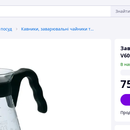
Знайти
 посуд
Кавники, заварювальні чайники та аксесуари
Зав
V60
В на
7
Прод