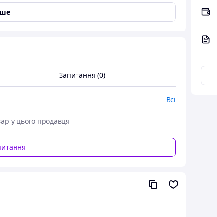
іше
P пластик|Стекло
 Інфузійне заварювання, Холодне заварювання
Запитання (0)
й спеціально для поціновувачів ручного способу
Всі
у склу та ергономічній формі, він забезпечує
деальну подачу напою.
вар у цього продавця
питання
 температур
мак кави
роверами V60