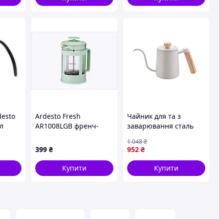
desto
Ardesto Fresh
Чайник для та з
л
AR1008LGB френч-
заварювання сталь
прес 800 мл м'ятний,
Choxila 11625
1 048
₴
87K14463T
неіржавка 1 шт.
399
₴
952
₴
кришкою кави
носиком мл 350
Купити
Купити
довгим White