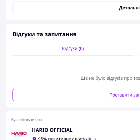
Код УКТЗЕД
7017200000
Детальн
Країна виробництва
Японія
Матеріал
Високоякісний ABS/PC/P
Способи заварювання
Імерсійне заварювання,
Відгуки та запитання
Колд брю (Cold-Brew)
Стан
Новий товар
Відгуки (0)
Сервер HARIO V60 - це високоякісний заварник, створени
приготування кави. Завдяки термостійкому боросилікатном
комфортне використання, точний контроль наливання й і
Ще не було відгуків про то
Основні переваги:
Поставити за
Термостійке боросилікатне скло, стійке до перепадів
Чисте скло без стороннього запаху - не впливає на с
Був online:
вчора
Ергономічна ручка для зручного наливання
HARIO OFFICIAL
Широке горло для легкого догляду та сумісності з пу
95% позитивних відгуків