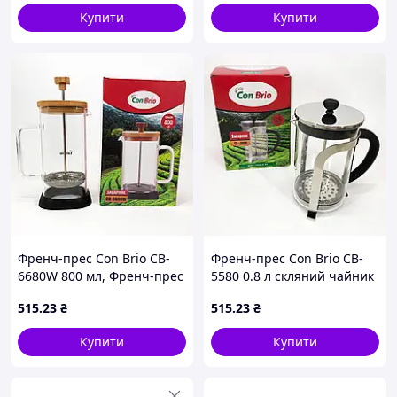
Купити
Купити
Френч-прес Con Brio CB-
Френч-прес Con Brio CB-
6680W 800 мл, Френч-прес
5580 0.8 л скляний чайник
з ручкою, Френч-прес для
для чаю та кави з
515
.23
₴
515
.23
₴
кави, Френч-прес для чаю
нержавіючої сталі
sea
Купити
Купити