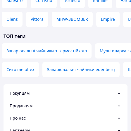
Maestro
Con Brio
Ardesto
Kamille
Hario
Olens
Vittora
MHW-3BOMBER
Empire
U
ТОП теги
Заварювальні чайники з термостійкого
Мультиварка с
Сито metaltex
Заварювальні чайники edenberg
Щ
Покупцям
Продавцям
Про нас
Партнери