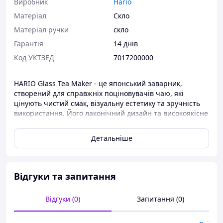
Виробник
Hario
Матеріал
Скло
Матеріал ручки
скло
Гарантія
14 днів
Код УКТЗЕД
7017200000
HARIO Glass Tea Maker - це японський заварник,
створений для справжніх поціновувачів чаю, які
цінують чистий смак, візуальну естетику та зручність
використання. Його лаконічний дизайн та високоякісне
термостійке скло роблять процес заварювання не
лише практичним, а й елегантним.
Детальніше
Основні переваги:
Відгуки та запитання
Об’єм 400 мл - ідеально підходить для 1-2 порцій
чаю
Відгуки (0)
Запитання (0)
Виготовлений з боросилікатного скла, стійкого
до високих температур