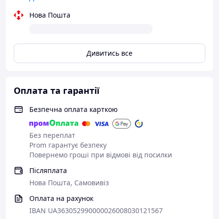
Гострий носик мінімізує ризик проливання
Нова Пошта
Завдяки широкому горлу заварник легко
наповнювати та очищати
Дивитись все
Підходить для щоденного використання вдома,
в офісі чи в кав’ярнях
Оплата та гарантії
Порада від кавових експертів:
Щоб максимально розкрити смакові ноти чаю,
Безпечна оплата карткою
заварюйте його у прозорому заварнику, спостерігаючи
за розкриттям листя - це не лише смачно, а й
Без переплат
заспокійливо.
Prom гарантує безпеку
Повернемо гроші при відмові від посилки
Післяплата
Нова Пошта, Самовивіз
Оплата на рахунок
IBAN UA363052990000026008030121567