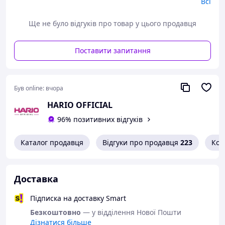
Всі
Прозора чаша дозволяє контролювати процес
Ще не було відгуків про товар у цього продавця
заварювання
Універсальний для всіх видів чаю: зелений,
Поставити запитання
чорний, улун, трав’яний
Простий догляд - підходить для миття в
посудомийній машині
Був online:
вчора
HARIO OFFICIAL
Наш експертний підхід:
96% позитивних відгуків
Кожна деталь у цьому заварнику - це втілення
японської філософії HARIO: простота, функціональність і
Каталог продавця
Відгуки про продавця
223
Кон
досконалість. Термостійке скло не взаємодіє з напоєм,
тож ви отримаєте виключно чистий, автентичний смак.
Доставка
Функціональні можливості:
Підписка на доставку Smart
Ергономічна ручка забезпечує комфорт під час
Безкоштовно
— у відділення Нової Пошти
наливання
Дізнатися більше