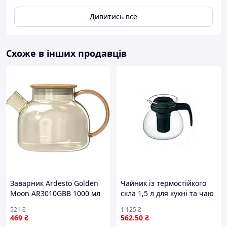
Дивитись все
Схоже в інших продавців
Заварник Ardesto Golden
Чайник із термостійкого
Moon AR3010GBB 1000 мл
скла 1,5 л для кухні та чаю
золотистий sea
з кришкою й можливістю
521
₴
1 125
₴
миття в посудомийці
469
₴
562
.50
₴