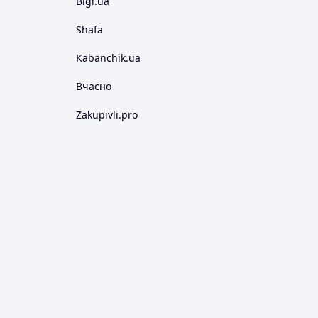
Bigl.ua
Shafa
Kabanchik.ua
Вчасно
Zakupivli.pro