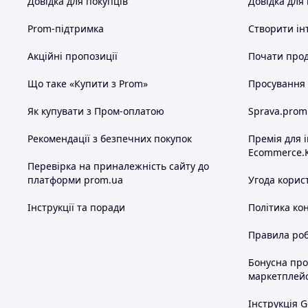
Довідка для покупців
Довідка для
Prom-підтримка
Створити ін
Акційні пропозиції
Почати прод
Що таке «Купити з Prom»
Просування в
Як купувати з Пром-оплатою
Sprava.prom
Рекомендації з безпечних покупок
Премія для 
Ecommerce.
Перевірка на приналежність сайту до
платформи prom.ua
Угода корис
Інструкції та поради
Політика ко
Правила роб
Бонусна пр
маркетплей
Інструкція G