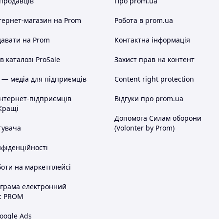
 продавців
Про prom.ua
тернет-магазин
на Prom
Робота в prom.ua
авати на Prom
Контактна інформація
 каталозі ProSale
Захист прав на контент
 — медіа для підприємців
Content right protection
інтернет-підприємців
Відгуки про prom.ua
Кращі
Допомога Силам оборони
тувача
(Volonter by Prom)
нфіденційності
оти на маркетплейсі
ограма електронний
с PROM
oogle Ads