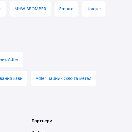
a
MHW-3BOMBER
Empire
Unique
ник Adler
ування кави
Adler чайник скло та метал
Партнери