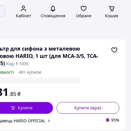
Кабінет
Сповіщення
Обране
Кошик
ьтр для сифона з металевою
овою HARIO, 1 шт (для MCA-3/5, TCA-
5)
Код: F-103S
явності
40+ купили
81
.85
₴
Купити
Купити зараз
95%
авець HARIO OFFICIAL