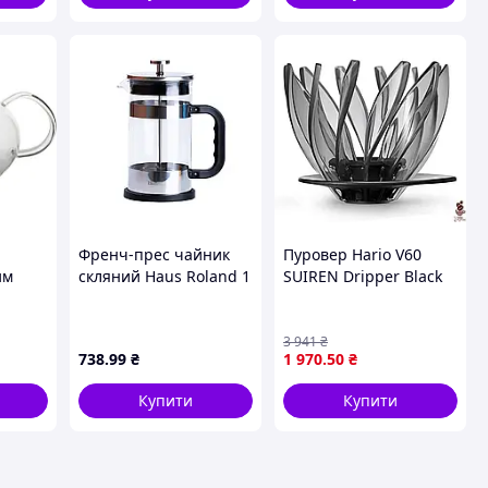
Френч-прес чайник
Пуровер Hario V60
им
скляний Haus Roland 1
SUIREN Dripper Black
0 мл
літр хром TS Kitchen
для ідеального
e D9-
HP33541
заварювання кави в
домашніх умовах
3 941
₴
738
.99
₴
1 970
.50
₴
Купити
Купити