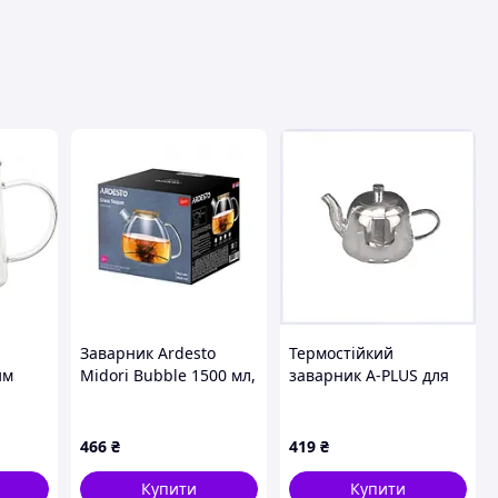
вця
Заварник Ardesto
Термостійкий
им
Midori Bubble 1500 мл,
заварник A-PLUS для
000 мл
боросилікатне скло,
чайної церемонії
e D9-
бамбук, прозорій
вдома, 88C19436M
466
₴
419
₴
Купити
Купити