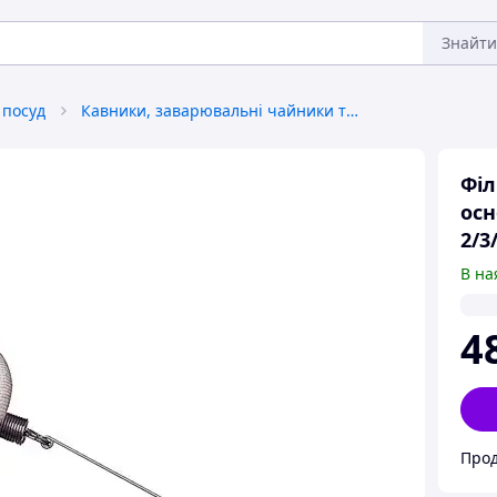
Знайти
 посуд
Кавники, заварювальні чайники та аксесуари
Філ
осн
2/3/
В на
4
Прод