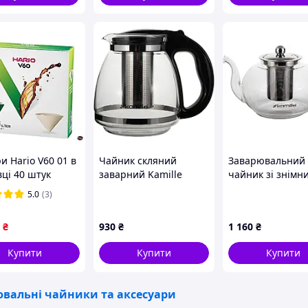
мат кави.
и Hario V60 01 в
Чайник скляний
Заварювальний
вці 40 штук
заварний Kamille
чайник зі знімн
ального кольору
боросилікатне скло
ситечком Tao 80
5.0
(3)
еальної кави
1500 мл прозорий
DP218673 Kamill
(564927)
2025
₴
930
₴
1 160
₴
Купити
Купити
Купити
вальні чайники та аксесуари