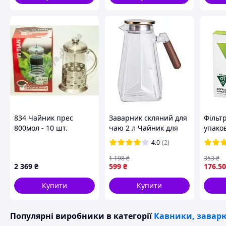
ретельно очищуйте тканину, щоб зберегти її якість та аро
834 Чайник прес
Заварник скляний для
Фільтр
800мол - 10 шт.
чаю 2 л Чайник для
упако
заварювання з
натур
4.0
(2)
ручкою прозорий HP-
для ід
34-32 (LG-HP-34-32)
1 198
₴
353
₴
2 369
₴
599
₴
176
.50
Купити
Купити
Популярні виробники
в категорії
Кавники, заварю