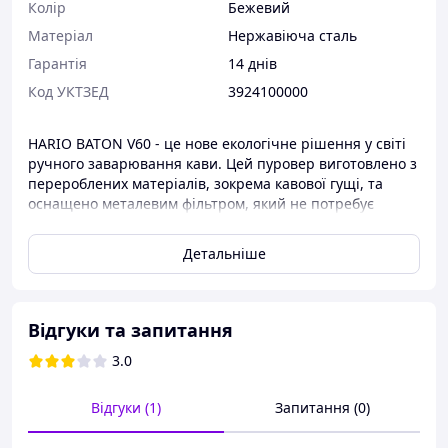
Колір
Бежевий
Матеріал
Нержавіюча сталь
Гарантія
14 днів
Код УКТЗЕД
3924100000
HARIO BATON V60 - це нове екологічне рішення у світі
ручного заварювання кави. Цей пуровер виготовлено з
перероблених матеріалів, зокрема кавової гущі, та
оснащено металевим фільтром, який не потребує
використання паперових аналогів.
Детальніше
Основні переваги:
Екологічні матеріали - частково виготовлений з
Відгуки та запитання
переробленої кавової гущі
3.0
Металевий сітчастий фільтр - не потребує
паперових фільтрів
Відгуки (1)
Запитання (0)
Два розміри - на 1-2 або 2-4 чашки кави