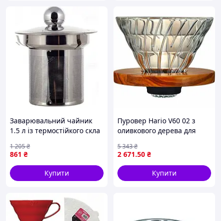
Заварювальний чайник
Пуровер Hario V60 02 з
1.5 л із термостійкого скла
оливкового дерева для
для кухні прозорий Kamille
ідеальної кави в домашніх
1 205
₴
5 343
₴
FK-10510
умовах
861
₴
2 671
.50
₴
Купити
Купити