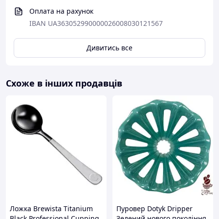
насолоду ароматом: завдяки відсутності паперових
Оплата на рахунок
фільтрів, кавові олії відчуваються набагато яскравіше.
IBAN UA363052990000026008030121567
Дивитись все
Схоже в інших продавців
Ложка Brewista Titanium
Пуровер Dotyk Dripper
Black Professional Cupping
Зелений нового покоління