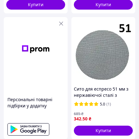
Купити
Купити
Сито для еспресо 51 мм з
нержавіючої сталі з
Персональні товарні
фільтрацією 100 мкм для
5.0
(1)
підбірки у додатку
ідеальної кави вдома і в
кафе
685
₴
342
.50
₴
Купити