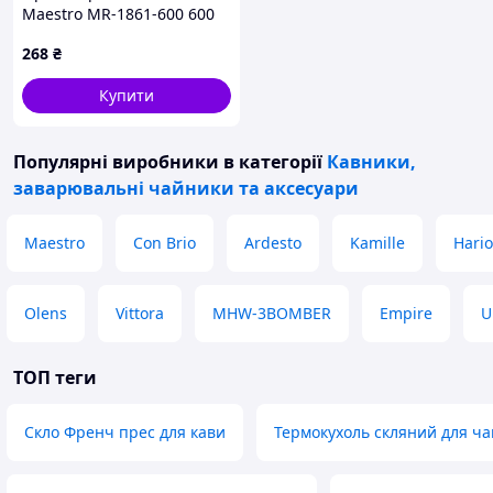
Maestro MR-1861-600 600
мл, 885X35P70
268
₴
Купити
Популярні виробники
в категорії
Кавники,
заварювальні чайники та аксесуари
Maestro
Con Brio
Ardesto
Kamille
Hario
Olens
Vittora
MHW-3BOMBER
Empire
U
ТОП теги
Скло Френч прес для кави
Термокухоль скляний для ч