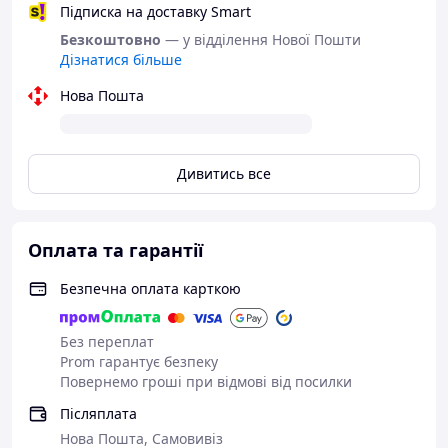
Підписка на доставку Smart
Призначення: пуровер для ручного
Безкоштовно
— у відділення Нової Пошти
заварювання кави
Дізнатися більше
Розміри: 01 (1-2 чашки) та 02 (2-4 чашки)
Нова Пошта
Матеріали: корпус — композит із переробленої
кавової гущі, фільтр - нержавіюча сталь
Дивитись все
Сумісність: більшість стандартних кавових
серверів і чашок
Оплата та гарантії
Особливості: не потребує паперових фільтрів,
легко миється, легкий і зносостійкий
Безпечна оплата карткою
Порада від кавових експертів:
Без переплат
Для ідеального заварювання з HARIO BATON V60
Prom гарантує безпеку
рекомендуємо використовувати каву середнього або
Повернемо гроші при відмові від посилки
дрібного помолу - саме такий рівень помелу
Післяплата
максимально розкривається через металеву сітку, не
Нова Пошта, Самовивіз
пропускаючи осад. А ще - обов’язково дайте собі час на