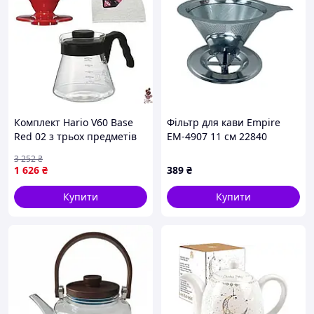
Комплект Hario V60 Base
Фільтр для кави Empire
Red 02 з трьох предметів
EM-4907 11 см 22840
для ідеального
3 252
₴
заварювання кави
1 626
₴
389
₴
Купити
Купити