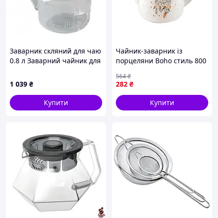
Заварник скляний для чаю
Чайник-заварник із
0.8 л Заварний чайник для
порцеляни Boho стиль 800
заварювання з дерев'яною
мл для чаю та трав'яних
564
₴
ручкою прозорий HP-34-38
настоїв
1 039
₴
282
₴
_mx
Купити
Купити