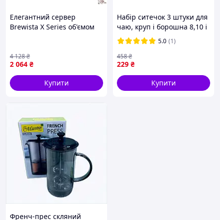
Елегантний сервер
Набір ситечок 3 штуки для
Brewista X Series об'ємом
чаю, круп і борошна 8,10 і
400 мл для ідеального
12 см з нержавіючої сталі
5.0
(1)
приготування кави
Сріблястий HP-19-12 29
4 128
₴
458
₴
2 064
₴
229
₴
Купити
Купити
Френч-прес скляний