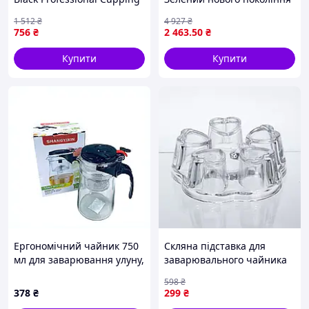
Spoon для капінгу кави
для ідеального
1 512
₴
4 927
₴
заварювання кави
756
₴
2 463
.50
₴
Купити
Купити
Ергономічний чайник 750
Скляна підставка для
мл для заварювання улуну,
заварювального чайника
881H92C52
14 см з боросилікатного
598
₴
скла для подачі чаю
378
₴
299
₴
напоїв HP-34-128