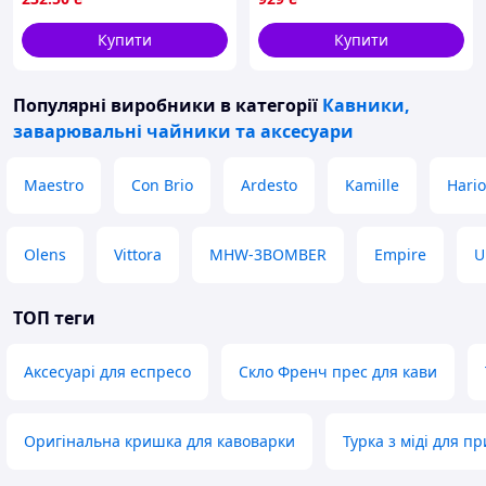
Купити
Купити
Популярні виробники
в категорії
Кавники,
заварювальні чайники та аксесуари
Maestro
Con Brio
Ardesto
Kamille
Hario
Olens
Vittora
MHW-3BOMBER
Empire
U
ТОП теги
Аксесуарі для еспресо
Скло Френч прес для кави
Оригінальна кришка для кавоварки
Турка з міді для п