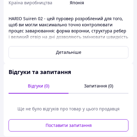
Країна виробництва
Японія
HARIO Suiren 02 - цей пуровер розроблений для того,
щоб ви могли максимально точно контролювати
процес заварювання: форма воронки, структура ребер
і великий отвір на дні дозволяють змінювати швидкість
проливу, експериментувати з рецептами та витягувати
більше солодких ноток із кави.
Детальніше
Основні переваги:
Відгуки та запитання
Глибша екстракція - завдяки класичній V60-
конічній формі
Відгуки (0)
Запитання (0)
Великий отвір на дні - для регулювання
швидкості проливу
Ще не було відгуків про товар у цього продавця
Спіральні ребра запобігають прилипанню
фільтра та утворенню каналу
Поставити запитання
Збірна конструкція - можливість змінювати