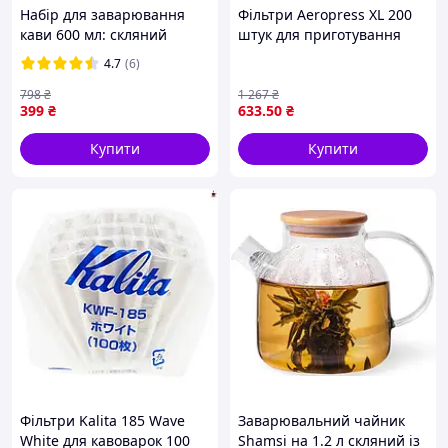
Набір для заварювання
Фільтри Aeropress XL 200
кави 600 мл: скляний
штук для приготування
заварник та пуровер,
ароматної кави в Аеропрес
4.7
(6)
стильний комплект для
із високою якістю
дому та офісу
798
₴
1 267
₴
399
₴
633
.50
₴
Купити
Купити
Фільтри Kalita 185 Wave
Заварювальний чайник
White для кавоварок 100
Shamsi на 1.2 л скляний із