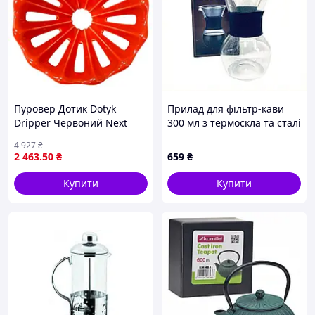
Пуровер Дотик Dotyk
Прилад для фільтр-кави
Dripper Червоний Next
300 мл з термоскла та сталі
Generation
FRU-337 8819A3P11
4 927
₴
2 463
.50
₴
659
₴
Купити
Купити