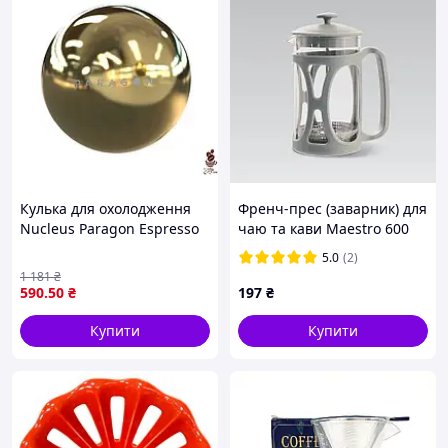
Можна доповнювати наборами кольорових
ребер (продаються окремо)
Створено в Китаї для HARIO (Японія)
Порада від кавових експертів:
Експериментуйте з товщиною помелу та технікою
вливань. Для отримання більшої солодкості спробуйте
сповільнене вливання з фокусом на центр пуровера. Не
Кулька для охолодження
Френч-прес (заварник) для
бійтеся змінювати швидкість наливу - Suiren створений
Nucleus Paragon Espresso
чаю та кави Maestro 600
саме для цього.
1 шт. ідеальна для ваших
мл (MR-1663-600-GRAY)
5.0
(2)
напоїв і коктейлів
1 181
₴
590
.50
₴
197
₴
Купити
Купити