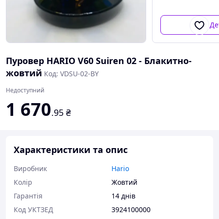
Де
Пуровер HARIO V60 Suiren 02 - Блакитно-
жовтий
Код: VDSU-02-BY
Недоступний
1 670
.95
₴
Характеристики та опис
Виробник
Hario
Колір
Жовтий
Гарантія
14 днів
Код УКТЗЕД
3924100000