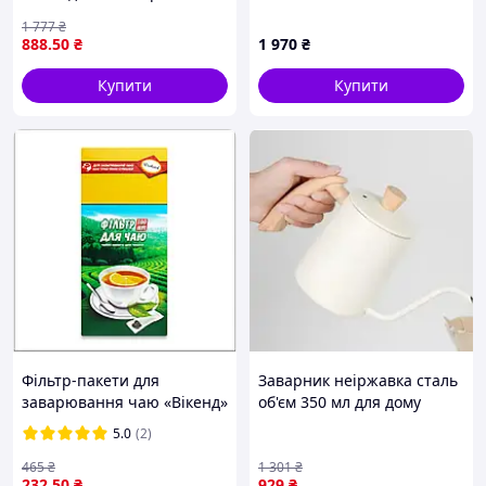
штук ідеальні для бариста
металевим ситом DP86477
1 777
₴
та шанувальників кави
Fissman
888
.50
₴
1 970
₴
Купити
Купити
Фільтр-пакети для
Заварник неіржавка сталь
заварювання чаю «Вікенд»
об'єм 350 мл для дому
для чашки, 100шт/уп
білий Bohmann FK-10441
5.0
(2)
465
₴
1 301
₴
232
.50
₴
929
₴