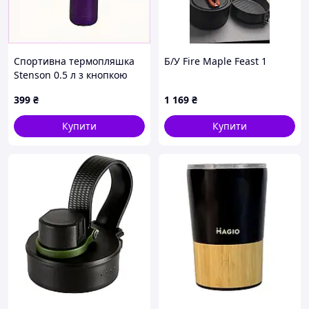
Спортивна термопляшка
Б/У Fire Maple Feast 1
Stenson 0.5 л з кнопкою
градієнт, M8K714211
399
₴
1 169
₴
Купити
Купити