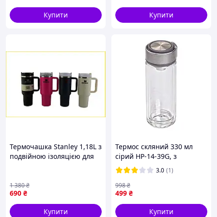
Купити
Купити
Термочашка Stanley 1,18L з
Термос скляний 330 мл
подвійною ізоляцією для
сірий HP-14-39G, з
подорожей та активного
подвійними стінками, з
3.0
(1)
відпочинку зручний
ситечком, термочашка для
аксесуар для напоїв
чаю, скляна пляшка,
1 380
₴
998
₴
690
₴
499
₴
термос для напоїв
Купити
Купити