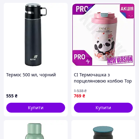
Термос 500 мл, чорний
CI Термочашка з
порцеляновою колбою Top
Quality 380 мл Panda
1 538
₴
Рожева для гарячих напоїв
555
₴
769
₴
та холодних нап CI2-888
Купити
Купити