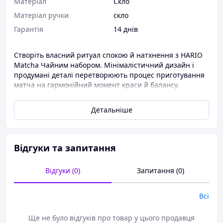
Матеріал
Скло
Матеріал ручки
скло
Гарантія
14 днів
Створіть власний ритуал спокою й натхнення з HARIO
Matcha Чайним набором. Мінімалістичний дизайн і
продумані деталі перетворюють процес приготування
матча на гармонійний момент краси й балансу.
Ідеальний як для подарунку, так і для тих, хто хоче
зануритись у культуру японського чаювання вдома.
Детальніше
Основні переваги:
Відгуки та запитання
Повний набір для приготування матча: усе
необхідне в одному комплекті.
Відгуки (0)
Запитання (0)
Термостійке боросилікатне скло — чистота
форми та висока якість HARIO.
Всі
Поєднання традиції та сучасного дизайну:
Ще не було відгуків про товар у цього продавця
японська автентика в елегантній інтерпретації.