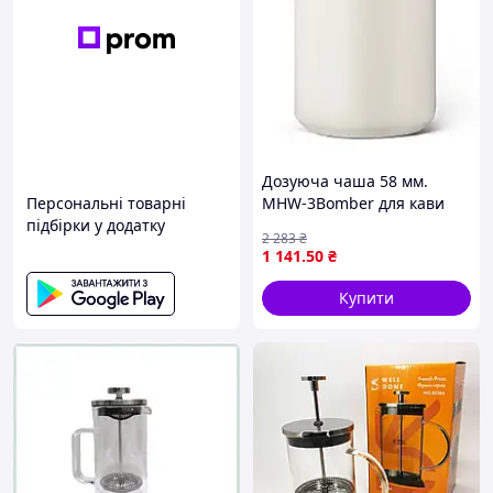
Дозуюча чаша 58 мм.
Персональні товарні
MHW-3Bomber для кави
підбірки у додатку
White
2 283
₴
1 141
.50
₴
Купити