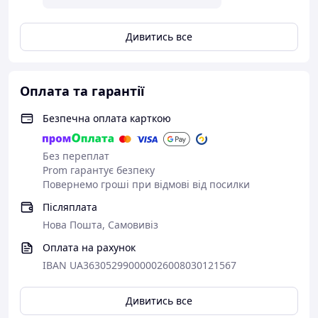
інструмента, зберігаючи форму бамбуку.
Дивитись все
Бамбуковий вінчик - забезпечує ідеальну піну й
однорідну текстуру.
Ложечка Chashaku - для точного дозування
Оплата та гарантії
порошку матча.
Безпечна оплата карткою
Сито - для усунення грудочок і отримання
ніжного, шовковистого напою.
Без переплат
Prom гарантує безпеку
Повернемо гроші при відмові від посилки
Порада від кавових експертів:
Просійте порошок матча через сито перед збиванням -
Післяплата
це забезпечить легку, рівномірну піну та максимально
Нова Пошта, Самовивіз
чистий смак. Використовуйте воду температурою
близько 80°C, щоб уникнути гіркоти й зберегти
Оплата на рахунок
природну солодкість чаю.
IBAN UA363052990000026008030121567
Дивитись все