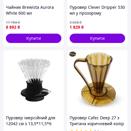
Чайник Brewista Aurora
Пуровер Clever Dripper 530
White 600 мл
мл у прозорому
коричневому кольорі для
17 784
₴
3 658
₴
ідеальної кави
8 892
₴
1 829
₴
Купити
Купити
Пуровер імерсійний для
Пуровер Cafec Deep 27 з
12042 см з 13,5*11,5*6
Тритана коричневий колір
Choxila кава 1 шт.
для ідеального