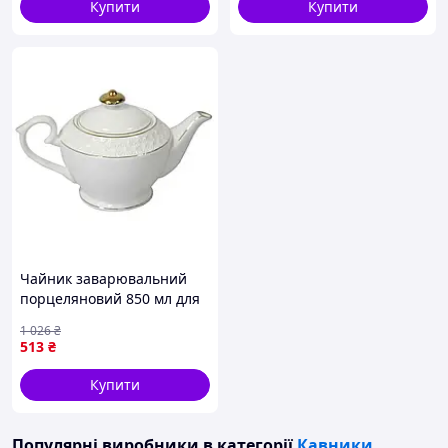
Купити
Купити
Чайник заварювальний
порцеляновий 850 мл для
чаю та трав'яних настоїв
1 026
₴
серія Снігова королева
513
₴
Купити
Популярні виробники
в категорії
Кавники,