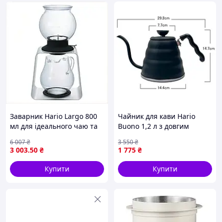
Заварник Hario Largo 800
Чайник для кави Hario
мл для ідеального чаю та
Buono 1,2 л з довгим
насолоди ароматом у
носиком для точного
6 007
₴
3 550
₴
кожній чашці
заварювання
3 003
.50
₴
1 775
₴
Купити
Купити