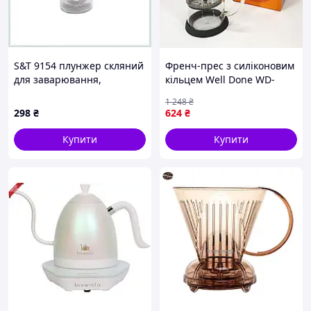
S&T 9154 плунжер скляний
Френч-прес з силіконовим
для заварювання,
кільцем Well Done WD-
X87145M18B
8036B 600 мл, Заварник
1 248
₴
прозорий, Чайник прес
298
₴
624
₴
для чаю OR-10
Купити
Купити