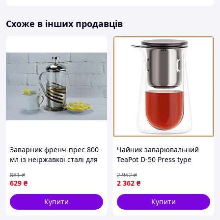
Схоже в інших продавців
Заварник френч-прес 800
Чайник заварювальний
мл із неіржавкої сталі для
TeaPot D-50 Press type
чаю та кави прозорий
600мл, термостійке скло,
881
₴
2 952
₴
Kamille FK-8394
без ручки, з фільтром
629
₴
2 362
₴
Купити
Купити