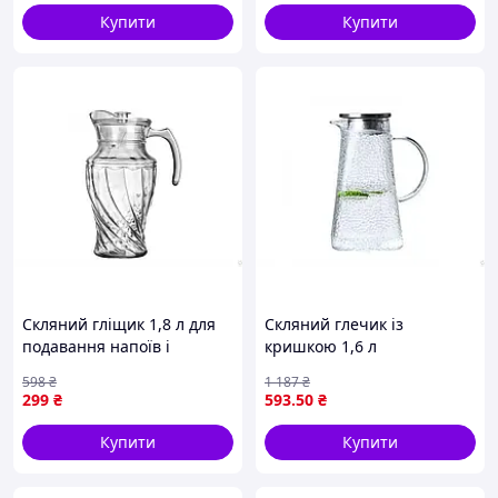
Купити
Купити
Скляний гліщик 1,8 л для
Скляний глечик із
подавання напоїв і
кришкою 1,6 л
зберігання води ТМ
жароміцний для напоїв із
598
₴
1 187
₴
INTEROS
прозорими стінками
299
₴
593
.50
₴
Купити
Купити