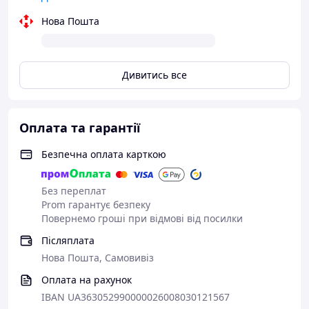
Функціональні можливості:
Нова Пошта
Об’єм 600 мл оптимальний для приготування
кількох порцій фільтр-кави
Дивитись все
Жаростійке скло витримує високу температуру
води
Оплата та гарантії
Зручний носик забезпечує акуратне наливання
без крапель
Безпечна оплата карткою
Дерев’яна кришка допомагає зберігати тепло
напою
Без переплат
Prom гарантує безпеку
Підходить для домашнього та професійного
Повернемо гроші при відмові від посилки
використання
Післяплата
Нова Пошта, Самовивіз
Порада від кавових експертів:
Оплата на рахунок
Перед заварюванням обполосніть глечик гарячою
IBAN UA363052990000026008030121567
водою, щоб прогріти скло. Це допоможе довше