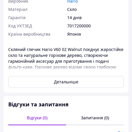
Виробник
Hario
Матеріал
Скло
Гарантія
14 днів
Код УКТЗЕД
7017200000
Країна виробництва
Японія
Скляний глечик Hario V60 02 Walnut поєднує жаростійке
скло та натуральне горіхове дерево, створюючи
гармонійний аксесуар для приготування і подачі
фільтр-кави. Горіхове дерево відоме своєю глибокою
текстурою та теплим відтінком, що традиційно
використовується у преміальних меблях і
Детальніше
дизайнерських виробах. У цій серії Hario підкреслює
природну красу матеріалів і ручну роботу, завдяки якій
кожен глечик має унікальний характер. Глечик ідеально
підходить для пуроверу V60 розміру 02, зберігаючи
Відгуки та запитання
температуру напою та підкреслюючи естетику
кавового ритуалу.
Відгуки (0)
Запитання (0)
Основні переваги: