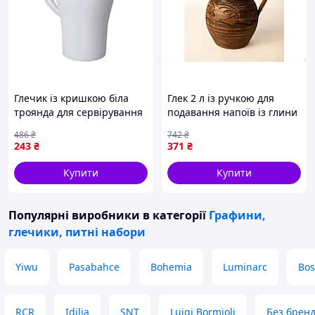
Глечик із кришкою біла
Глек 2 л із ручкою для
троянда для сервірування
подавання напоїв із глини
напоїв і зберігання води
з термозахистом і
486
₴
742
₴
ТМ АЛЕАНА
унікальним декором
243
₴
371
₴
Купити
Купити
Популярні виробники
в категорії
Графини,
глечики, питні набори
Yiwu
Pasabahce
Bohemia
Luminarc
Bos
RCR
Idilia
SNT
Luigi Bormioli
Без брен