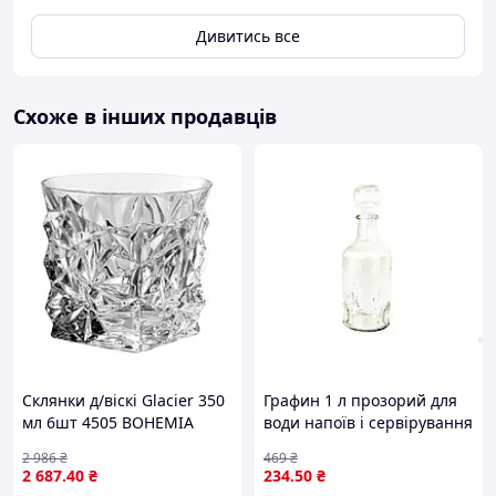
зберегти температуру готової кави та зробить смак
Дивитись все
більш стабільним і чистим.
Схоже в інших продавців
Склянки д/віскі Glacier 350
Графин 1 л прозорий для
мл 6шт 4505 BOHEMIA
води напоїв і сервірування
столу ТМ FARGLASS
2 986
₴
469
₴
2 687
.40
₴
234
.50
₴