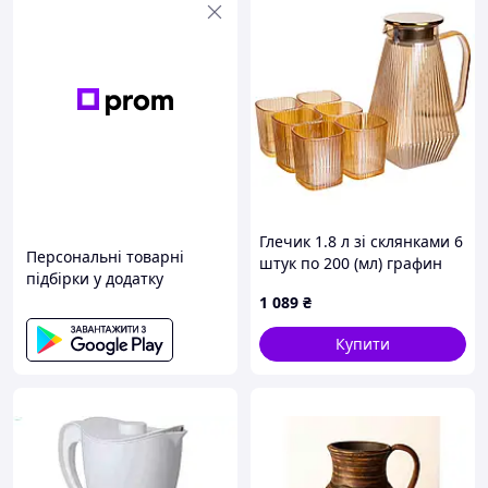
Глечик 1.8 л зі склянками 6
Персональні товарні
штук по 200 (мл) графин
підбірки у додатку
для компоту соку води
1 089
₴
лимонаду глечик для
напоїв Коричневий HP-19-
Купити
39