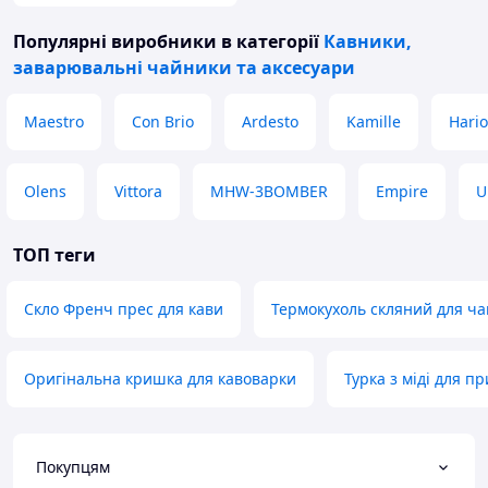
Популярні виробники
в категорії
Кавники,
заварювальні чайники та аксесуари
Maestro
Con Brio
Ardesto
Kamille
Hario
Olens
Vittora
MHW-3BOMBER
Empire
U
ТОП теги
Скло Френч прес для кави
Термокухоль скляний для ч
Оригінальна кришка для кавоварки
Турка з міді для п
Покупцям