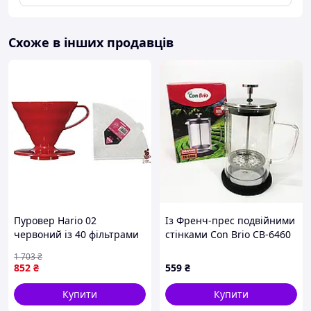
використовуйте свіжозмелену каву середнього помелу.
Схоже в інших продавців
Пуровер Hario 02
Із Френч-прес подвійними
червоний із 40 фільтрами
стінками Con Brio CB-6460
V60 для ідеальної кави
600 мл, Френч-прес для
1 703
₴
щодня
міцної кави китайський
852
₴
559
₴
заварник від Рома-Ремінь
Купити
Купити