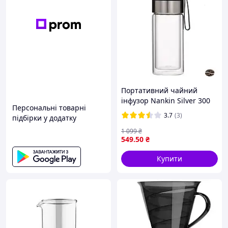
Портативний чайний
інфузор Nankin Silver 300
Персональні товарні
мл для заварювання чаю в
3.7
(3)
підбірки у додатку
дорозі та вдома
1 099
₴
549
.50
₴
Купити