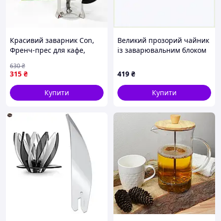
Красивий заварник Con,
Великий прозорий чайник
Френч-прес для кафе,
із заварювальним блоком
Скляний чайник для кави
А-Плюс 1037, 881943EP6
630
₴
та чаю, Френч-преси зі
315
₴
419
₴
скла UH-54
Купити
Купити