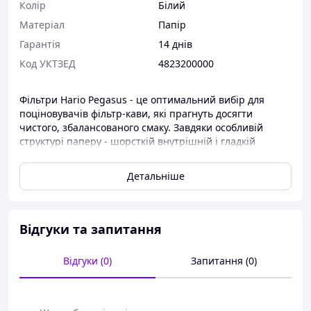
Колір
Білий
Матеріал
Папір
Гарантія
14 днів
Код УКТЗЕД
4823200000
Фільтри Hario Pegasus - це оптимальний вибір для
поціновувачів фільтр-кави, які прагнуть досягти
чистого, збалансованого смаку. Завдяки особливій
структурі паперу - шорсткій внутрішній і гладкій
зовнішній поверхні - фільтри забезпечують стабільну
швидкість проходження води та розкривають
Детальніше
ароматичні властивості зерна. Ви також можете обрати
між білими фільтрами (кисневе вибілювання) та
натуральними (невибіленими), залежно від ваших
уподобань у заварюванні.
Відгуки та запитання
Основні переваги:
Відгуки (0)
Запитання (0)
Оптимальна структура паперу для стабільної
екстракції