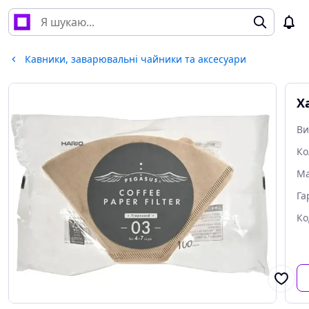
Кавники, заварювальні чайники та аксесуари
Х
Ви
Ко
Ма
Га
Ко