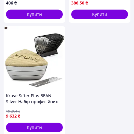
корпус з нержавіючим
406
₴
386
.50
₴
ситом
Купити
Купити
Kruve Sifter Plus BEAN
Silver Набір професійних
сит для ідеального
19 264
₴
заварювання кави
9 632
₴
Купити