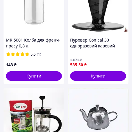
MR 5001 Колба для френч-
Пуровер Conical 30
пресу 0,8 л.
одноразовий кавовий
дрипер для ідеального
5.0
(1)
заварювання кави
1 071
₴
143
₴
535
.50
₴
Купити
Купити