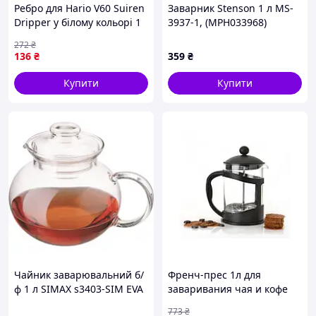
Ребро для Hario V60 Suiren
Заварник Stenson 1 л MS-
Dripper у білому кольорі 1
3937-1, (MPH033968)
шт. ідеально підходить для
272
₴
вашої кави
136
₴
359
₴
Купити
Купити
Чайник заварювальний б/
Френч-прес 1л для
ф 1 л SIMAX s3403-SIM EVA
заваривания чая и кофе
COLOR, t -40 до +150 °C
термостійке скло чорний
773
₴