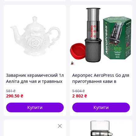
Заварник керамический 1л
Аеропрес AeroPress Go для
Аеліта для чая и травяных
приготування кави в
настоев стильный и
дорозі компактний і
581
₴
5 604
₴
удобный в использовании
зручний аксесуар
290
.50
₴
2 802
₴
Купити
Купити