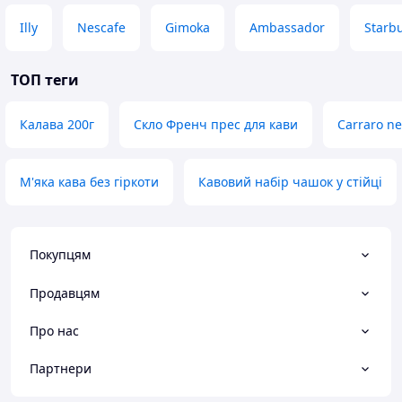
Illy
Nescafe
Gimoka
Ambassador
Starb
ТОП теги
Калава 200г
Скло Френч прес для кави
Carraro n
М'яка кава без гіркоти
Кавовий набір чашок у стійці
Покупцям
Продавцям
Про нас
Партнери