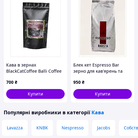
Кава в зернах
Блек кет Espresso Bar
BlackCatCoffee Balli Coffee
зерно для кав'ярень та
Індонезія 500г, 2580CC115
дому, H2K740906
700
₴
950
₴
Купити
Купити
Популярні виробники
в категорії
Кава
Lavazza
KNBK
Nespresso
Jacobs
Собст