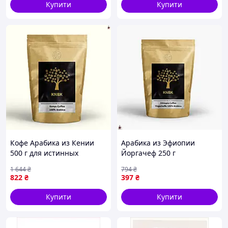
Купити
Купити
Кофе Арабика из Кении
Арабика из Эфиопии
500 г для истинных
Йоргачеф 250 г
ценителей насыщенного
насыщенный вкус и
1 644
₴
794
₴
вкуса и аромата
аромат кофе для истинных
822
₴
397
₴
ценителей
Купити
Купити