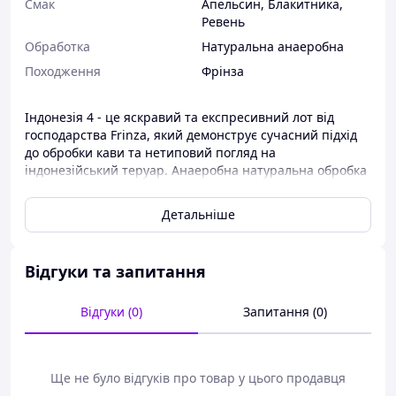
Смак
Апельсин, Блакитника,
Ревень
Обработка
Натуральна анаеробна
Походження
Фрінза
Індонезія 4 - це яскравий та експресивний лот від
господарства Frinza, який демонструє сучасний підхід
до обробки кави та нетиповий погляд на
індонезійський теруар. Анаеробна натуральна обробка
формує насичений ароматичний профіль із
фруктовими та алкогольними відтінками.
Детальніше
У чашці розкриваються ноти соковитого апельсина,
стиглої лохини та ревеню. Комплексна винна
Відгуки та запитання
кислотність додає смаку глибини та соковитості, а
щільне округле тіло створює насичену текстуру. В
ароматі відчуваються тропічні та алкогольні відтінки,
Відгуки (0)
Запитання (0)
які роблять каву багатогранною та незабутньою.
Післясмак довгий і солодкий, із нотами стиглих фруктів
Ще не було відгуків про товар у цього продавця
та відтінками рому. Це кава для тих, хто любить яскраві,