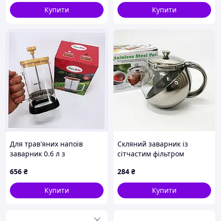
Купити
Купити
Для трав'яних напоїв
Скляний заварник із
заварник 0.6 л з
сітчастим фільтром
дерев'яною кришкою
UNIQUE UN-1162 0.75 л
656
₴
284
₴
H21E188C97
Зручний чайник для
заварювання зі скла з
Купити
Купити
ситом