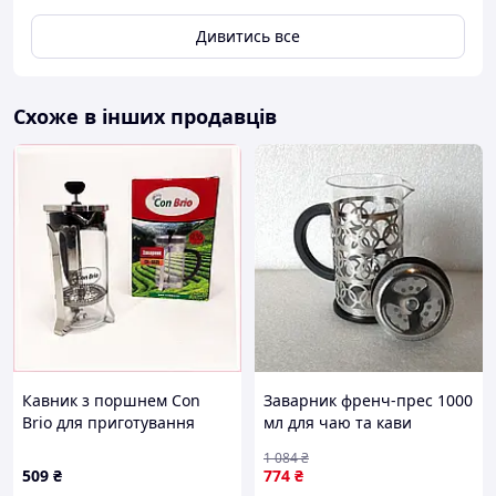
Дивитись все
Схоже в інших продавців
Кавник з поршнем Con
Заварник френч-прес 1000
Brio для приготування
мл для чаю та кави
меленої кави, 3E706391B
неіржавка сталь і скло
1 084
₴
Bohmann FK-8380
509
₴
774
₴