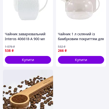
Чайник заварювальний
Чайник 1 л скляний із
Interos 406618-А 900 мл
бамбуковим покриттям для
83103 хороша якість
чаю та кави ТМ LUMINES
1 076
₴
532
₴
538
₴
266
₴
Купити
Купити