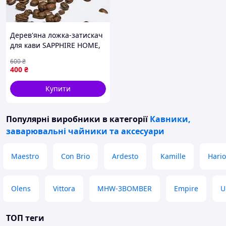
Дерев'яна ложка-затискач
для кави SAPPHIRE HOME,
2 шт, буковий масив, для
600
₴
меленої кави і зерен, 7 г
400
₴
Купити
Популярні виробники
в категорії
Кавники,
заварювальні чайники та аксесуари
Maestro
Con Brio
Ardesto
Kamille
Hario
Olens
Vittora
MHW-3BOMBER
Empire
U
ТОП теги