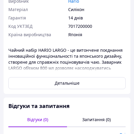
Виробник
Hario
Матеріал
Силікон
Гарантія
14 днів
Код УКТЗЕД
7017200000
Країна виробництва
Японія
Чайний набір HARIO LARGO - це витончене поєднання
інноваційної функціональності та японського дизайну,
створене для справжніх поціновувачів чаю. Заварник
LARGO об’ємом 800 мл дозволяє насолоджуватись
повним контролем над процесом заварювання:
достатньо натиснути важіль, щоби чайний настій
Детальніше
перелився у графин, залишивши листя у верхній колбі.
Графин також має об’єм 800 мл і ідеально доповнює
комплект як візуально, так і функціонально.
Відгуки та запитання
Основні переваги:
Відгуки (0)
Запитання (0)
Заварник і графин з термостійкого
боросилікатного скла