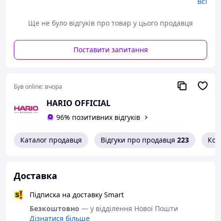
Всі
Злив настою через клапан за допомогою
Ще не було відгуків про товар у цього продавця
зручного важеля
Візуальний контроль за процесом заварювання
Поставити запитання
Підходить для всіх видів чаю
Об’єм: 800 мл (заварник і графин)
Був online:
вчора
Сумісність з чайними аксесуарами HARIO
HARIO OFFICIAL
96% позитивних відгуків
Наш експертний підхід:
Каталог продавця
Відгуки про продавця
223
Кон
HARIO - японський бренд з понад 100-річною історією,
що спеціалізується на виробництві високоякісного
термостійкого скла. У цьому наборі поєднано
Доставка
функціональність і традиції японського дизайну, що
дозволяє створити ідеальний чайний ритуал навіть
Підписка на доставку Smart
удома.
Безкоштовно
— у відділення Нової Пошти
Функціональні можливості:
Дізнатися більше