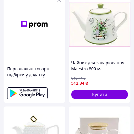
Чайник для заварювання
Персональні товарні
Maestro 800 мл
підбірки у додатку
Різнокольоровий MR-
640
.74
₴
20065-08, 876158PH7
512
.34
₴
Купити